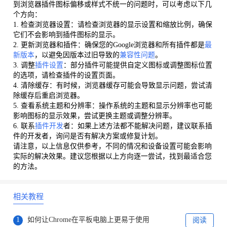
到浏览器插件图标偏移或样式不统一的问题时，可以考虑以下几
个方向：
1. 检查浏览器设置：请检查浏览器的显示设置和缩放比例，确保
它们不会影响到插件图标的显示。
2. 更新浏览器和插件：确保您的Google浏览器和所有插件都是
最
新版本
，以避免因版本过旧导致的
兼容性问题
。
3. 调整
插件设置
：部分插件可能提供自定义图标或调整图标位置
的选项，请检查插件的设置页面。
4. 清除缓存：有时候，浏览器缓存可能会导致显示问题，尝试清
除缓存后重启浏览器。
5. 查看系统主题和分辨率：操作系统的主题和显示分辨率也可能
影响图标的显示效果，尝试更换主题或调整分辨率。
6. 联系
插件开发
者：如果上述方法都不能解决问题，建议联系插
件的开发者，询问是否有解决方案或修复计划。
请注意，以上信息仅供参考，不同的情况和设备设置可能会影响
实际的解决效果。建议您根据以上方向逐一尝试，找到最适合您
的方法。
相关教程
1
如何让Chrome在平板电脑上更易于使用
阅读