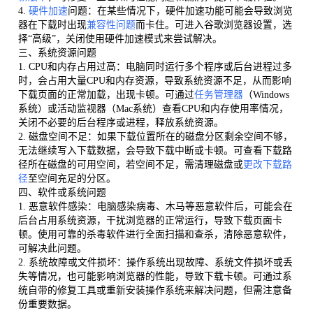
4.
硬件加速
问题：在某些情况下，硬件加速功能可能会导致浏览
器在下载时出现
兼容性问题
而卡住。可进入谷歌浏览器设置，选
择“高级”，关闭使用硬件加速模式来尝试解决。
三、系统资源问题
1. CPU和内存占用过高：电脑同时运行多个程序或后台进程过多
时，会占用大量CPU和内存资源，导致系统资源不足，从而影响
下载页面的正常加载，出现卡顿。可通过
任务管理器
（Windows
系统）或活动监视器（Mac系统）查看CPU和内存使用率情况，
关闭不必要的后台程序或进程，释放系统资源。
2. 磁盘空间不足：如果下载位置所在的磁盘分区剩余空间不够，
无法继续写入下载数据，会导致下载中断或卡顿。可查看下载路
径所在磁盘的可用空间，若空间不足，需清理磁盘或
更改下载路
径
至空间充足的分区。
四、软件或系统问题
1. 恶意软件感染：电脑感染病毒、木马等恶意软件后，可能会在
后台占用系统资源，干扰浏览器的正常运行，导致下载页面卡
顿。使用可靠的杀毒软件进行全面扫描和查杀，清除恶意软件，
可解决此问题。
2. 系统故障或文件损坏：操作系统出现故障、系统文件损坏或丢
失等情况，也可能影响浏览器的性能，导致下载卡顿。可通过系
统自带的修复工具或重新安装操作系统来解决问题，但需注意备
份重要数据。