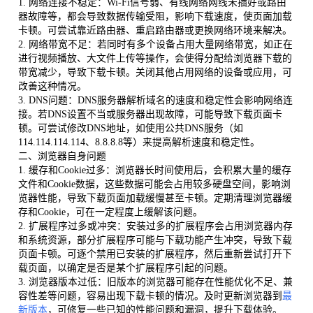
1. 网络连接不稳定：Wi-Fi信号弱、有线网络网线未插好或路由
器故障等，都会导致数据传输受阻，影响下载速度，使页面加载
卡顿。可尝试靠近路由器、重启路由器或更换网络环境来解决。
2. 网络带宽不足：若同时有多个设备占用大量网络带宽，如正在
进行视频播放、大文件上传等操作，会使得分配给浏览器下载的
带宽减少，导致下载卡顿。关闭其他占用网络的设备或应用，可
改善这种情况。
3. DNS问题：DNS服务器解析域名的速度和稳定性会影响网络连
接。若DNS设置不当或服务器出现故障，可能导致下载页面卡
顿。可尝试修改DNS地址，如使用公共DNS服务（如
114.114.114.114、8.8.8.8等）来提高解析速度和稳定性。
二、浏览器自身问题
1. 缓存和Cookie过多：浏览器长时间使用后，会积累大量的缓存
文件和Cookie数据，这些数据可能会占用较多硬盘空间，影响浏
览器性能，导致下载页面加载缓慢甚至卡顿。定期清理浏览器缓
存和Cookie，可在一定程度上缓解该问题。
2. 扩展程序过多或冲突：安装过多的扩展程序会占用浏览器内存
和系统资源，部分扩展程序可能与下载功能产生冲突，导致下载
页面卡顿。可逐个禁用已安装的扩展程序，然后重新尝试打开下
载页面，以确定是否是某个扩展程序引起的问题。
3. 浏览器版本过低：旧版本的浏览器可能存在性能优化不足、兼
容性差等问题，容易出现下载卡顿的情况。及时更新浏览器到
最
新版本
，可修复一些已知的性能问题和漏洞，提升下载体验。