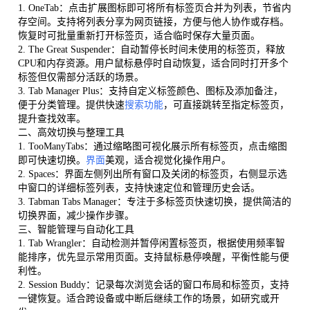
1. OneTab：点击扩展图标即可将所有标签页合并为列表，节省内
存空间。支持将列表分享为网页链接，方便与他人协作或存档。
恢复时可批量重新打开标签页，适合临时保存大量页面。
2. The Great Suspender：自动暂停长时间未使用的标签页，释放
CPU和内存资源。用户鼠标悬停时自动恢复，适合同时打开多个
标签但仅需部分活跃的场景。
3. Tab Manager Plus：支持自定义标签颜色、图标及添加备注，
便于分类管理。提供快速
搜索功能
，可直接跳转至指定标签页，
提升查找效率。
二、高效切换与整理工具
1. TooManyTabs：通过缩略图可视化展示所有标签页，点击缩图
即可快速切换。
界面
美观，适合视觉化操作用户。
2. Spaces：界面左侧列出所有窗口及关闭的标签页，右侧显示选
中窗口的详细标签列表，支持快速定位和管理历史会话。
3. Tabman Tabs Manager：专注于多标签页快速切换，提供简洁的
切换界面，减少操作步骤。
三、智能管理与自动化工具
1. Tab Wrangler：自动检测并暂停闲置标签页，根据使用频率智
能排序，优先显示常用页面。支持鼠标悬停唤醒，平衡性能与便
利性。
2. Session Buddy：记录每次浏览会话的窗口布局和标签页，支持
一键恢复。适合跨设备或中断后继续工作的场景，如研究或开