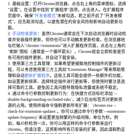
1. 基础设置：打开Chrome浏览器，点击右上角的菜单图标，选择
“设置”。在设置中找到“扩展程序”选项，点击进入。在扩展程序
页面中，确保“
开发者模式
”未被勾选，若之前开启了“开发者模
式”，应先取消勾选，以避免潜在的安全风险和影响自动更新功
能。
2.
手动检查更新
：虽然Chrome通常会在下次启动浏览器时自动检
查并安装插件更新，但你也可以手动触发更新检查。在浏览器地
址栏输入“chrome://extensions/”进入扩展程序页面，点击左上角的
“刷新”图标（通常是一个循环箭头），Chrome就会立即检查是否
有可用的插件更新，并自动下载安装。
3. 使用第三方工具管理：如果希望更细致地控制插件的更新过
程，可以考虑使用第三方工具如“Extensions Manager”等来帮助管
理和自动
更新扩展程序
。这些工具可能会提供一些额外的功能，
如设置更新频率、选择特定插件进行更新等，但使用时要注意选
择可靠的工具，避免因工具问题导致隐私泄露或系统不稳定。
4. 通过命令行参数控制更新行为：在快捷方式目标栏添加`--
disable-backgrounding-occluded-tabs`，减少后台标签页对更新资
源的占用。使用终端命令强制更新所有扩展：`chrome.exe --
check-for-extension-updates`。你可以通过命令行参数`--extensions-
update-frequency`来设置更加频繁的升级间隔，单位为秒。例
如，每45秒检测一次，你可以用这样的命令行参数来运行
chrome。但请注意，这将影响所有已安装的扩展，因此请斟酌这