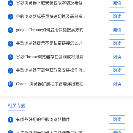
4
谷歌浏览器下载安装包版本切换与备份操作
阅读
5
谷歌浏览器标签页快速切换及高效操作技巧
阅读
6
google Chrome如何启用快捷搜索方式提高检索速度
阅读
7
谷歌浏览器提示不是私密链接怎么办
阅读
8
谷歌Chrome浏览器存在漏洞或将泄漏访问信息
阅读
9
谷歌浏览器下载包获取及安装操作流程详解
阅读
10
Chrome浏览器扩展程序管理详细教程
阅读
相关专题
1
有哪些好用的谷歌浏览器插件
阅读
2
人工智能聊天机器人之战谁能赢？微软谷歌对决才刚刚开始