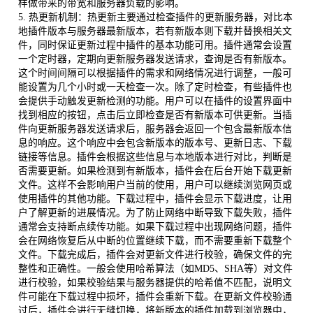
样做带来的带宽和服务器负载的影响。
5. 热更新机制：热更新主要通过检查插件的更新服务器，对比本
地插件版本与服务器最新版本，若有新版本则下载并替换相关文
件，同时保证更新过程中插件的基本功能可用。插件通常会设置
一个定时器，定期向更新服务器发送请求，查询是否有新版本。
这个时间间隔可以根据插件的需求和网络情况进行调整，一般可
能设置为几个小时或一天检查一次。除了定时检查，有些插件也
会提供手动触发更新检测的功能。用户可以在插件的设置界面中
找到相应的按钮，点击后立即检查是否有新版本可供更新。当插
件向更新服务器发送请求后，服务器会返回一个包含最新版本信
息的响应。这个响应中会包含新版本的版本号、更新日志、下载
链接等信息。插件会根据这些信息与本地版本进行对比，判断是
否需要更新。如果检测到有新版本，插件会在后台开始下载更新
文件。这样不会影响用户当前的使用，用户可以继续浏览网页或
使用插件的其他功能。下载过程中，插件会显示下载进度，让用
户了解更新的进展情况。为了防止网络中断导致下载失败，插件
通常会支持断点续传功能。如果下载过程中出现网络问题，插件
会在网络恢复后从中断的位置继续下载，而不需要重新下载整个
文件。下载完成后，插件会对更新文件进行校验，确保文件的完
整性和正确性。一般会使用哈希算法（如MD5、SHA等）对文件
进行校验，如果校验结果与服务器提供的哈希值不匹配，说明文
件可能在下载过程中损坏，插件会重新下载。在更新文件校验通
过后，插件会进行无缝切换，将新版本的插件加载到浏览器中，