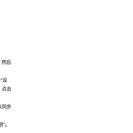
，然后
“设
，点击
以同步
钥”。