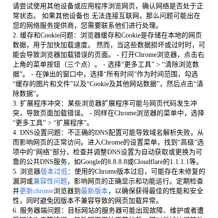
请尝试使用其他设备或应用程序浏览网页，确认网络是否处于正
常状态。 如果其他设备也 无法连接互联网，那么问题可能出在
您的网络服务提供商，您需要联系他们进行处理。
2. 缓存和Cookie问题：浏览器缓存和Cookie是存储在本地的网页
数据，用于加快加载速度。 然而，当这些数据损坏或过时时，可
能会导致浏览器加载错误的页面。 - 打开Chrome浏览器，点击右
上角的菜单按钮（三个点）。 - 选择“更多工具” > “清除浏览数
据”。 - 在弹出的窗口中，选择“所有时间”作为时间范围，勾选
“缓存的图片和文件”以及“Cookie及其他网站数据”，然后点击“清
除数据”。
3. 扩展程序冲突：某些浏览器扩展程序可能与网页代码发生冲
突，导致页面加载错误。 - 同样在Chrome浏览器的菜单中，选择
“更多工具” > “扩展程序”。
4. DNS设置问题：不正确的DNS配置可能导致域名解析失败，从
而影响网页的正常访问。进入Chrome的设置菜单，找到“高级”选
项中的“网络”部分，检查并调整DNS设置为自动获取或更换为可
靠的公共DNS服务，如Google的8.8.8.8或Cloudflare的1.1.1.1等。
5. 浏览器
版本过低
：使用的Chrome版本过旧，可能存在未修复的
漏洞或
兼容性问题
，影响网页的正确显示和功能运行。定期检查
并
更新chrome
浏览器到
最新版本
，以确保获得最佳的性能和安全
性，同时避免因版本不兼容导致的网页加载异常。
6. 服务器端问题：目标网站的服务器可能出现故障、维护或者遭