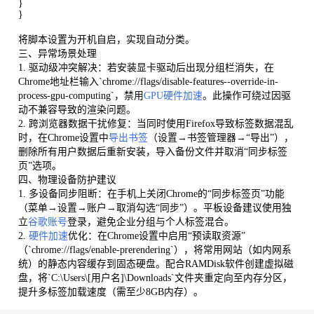
}
}
将脚本设置为开机自启，实现自动分类。
三、异常场景处理
1. 驱动级冲突解决：若安装显卡驱动后出现分组栏消失，在
Chrome地址栏输入`chrome://flags/disable-features--override-in-
process-gpu-computing`，禁用
GPU硬件加速
。此操作可绕过因驱
动不兼容导致的渲染问题。
2. 跨浏览器数据干扰修复：当同时使用Firefox导致标签数据混乱
时，在Chrome设置中
导出书签
（设置→书签管理器→“导出”），
删除所有用户数据后重新安装，导入备份文件并取消“同步标签
页”选项。
四、物理设备防护建议
1. 多设备同步阻断：在手机上关闭Chrome的“同步标签页”功能
（菜单→设置→账户→取消勾选“同步”）。平板设备建议使用独
立
谷歌账号
登录，避免企业分组与个人标签混合。
2.
硬件加速
优化：在Chrome设置中启用“预读取资源”
（`chrome://flags/enable-prerendering`），将常用网站（如内网系
统）的静态内容缓存到固态硬盘。配合RAMDisk软件创建虚拟磁
盘，将`C:\Users\[用户名]\Downloads`文件夹重定向至内存分区，
提升多标签加载速度（需至少8GB内存）。