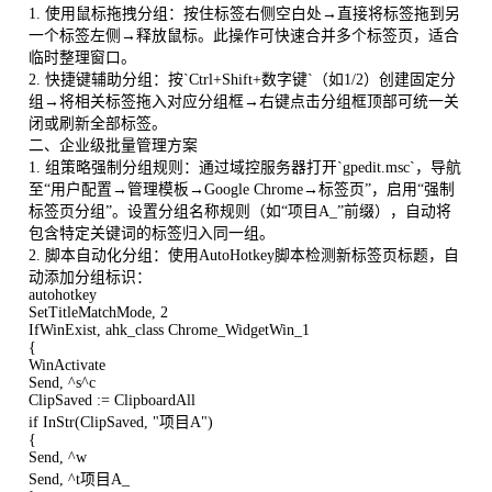
1. 使用鼠标拖拽分组：按住标签右侧空白处→直接将标签拖到另
一个标签左侧→释放鼠标。此操作可快速合并多个标签页，适合
临时整理窗口。
2. 快捷键辅助分组：按`Ctrl+Shift+数字键`（如1/2）创建固定分
组→将相关标签拖入对应分组框→右键点击分组框顶部可统一关
闭或刷新全部标签。
二、企业级批量管理方案
1. 组策略强制分组规则：通过域控服务器打开`gpedit.msc`，导航
至“用户配置→管理模板→Google Chrome→标签页”，启用“强制
标签页分组”。设置分组名称规则（如“项目A_”前缀），自动将
包含特定关键词的标签归入同一组。
2. 脚本自动化分组：使用AutoHotkey脚本检测新标签页标题，自
动添加分组标识：
autohotkey
SetTitleMatchMode, 2
IfWinExist, ahk_class Chrome_WidgetWin_1
{
WinActivate
Send, ^s^c
ClipSaved := ClipboardAll
if InStr(ClipSaved, "项目A")
{
Send, ^w
Send, ^t项目A_