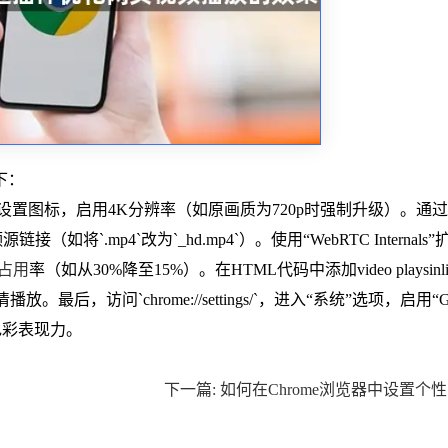
下：
下角点击设置图标，启用4K分辨率（如原画质为720p时强制升级）。通过
（如将`.mp4`改为`_hd.mp4`）。使用“WebRTC Internals”
u占用
率（如从30%降至15%）。在HTML代码中添加video playsinli
小窗高清播放。最后，访问`chrome://settings/`，进入“系统”选项，启用“
色彩表现力。
下