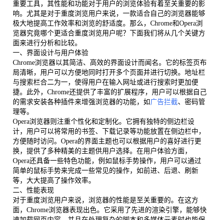
重要工具，其性能和功能对于用户的浏览体验有着至关重要的影
响。尤其是对于重度浏览用户来说，一款适合自己的浏览器能够
极大地提高工作效率和浏览的舒适度。那么，Chrome和Opera浏
览器究竟哪个更适合重度浏览用户呢？下面我们将从几个关键方
面来进行分析和比较。
一、界面设计与用户体验
Chrome浏览器以其简洁、高效的界面设计而闻名。它的标签页布
局清晰，用户可以方便地同时打开多个页面并进行切换。地址栏
与搜索栏合二为一，使得用户在输入网址或进行搜索时更加便
捷。此外，Chrome还提供了丰富的扩展程序，用户可以根据自己
的需求安装各种插件来增强浏览器的功能，如
广告拦截
、密码管
理等。
Opera浏览器则注重个性化和定制化。它拥有独特的侧边栏设
计，用户可以将常用的书签、下载记录等功能放置在侧边栏中，
方便随时访问。Opera的界面主题也可以根据用户的喜好进行更
换，提供了多种精美的主题供用户选择。在用户体验方面，
Opera还具备一些特色功能，例如鼠标手势操作，用户可以通过
简单的鼠标手势来完成一些常见的操作，如前进、后退、刷新
等，大大提高了操作效率。
二、性能表现
对于重度浏览用户来说，浏览器的性能是至关重要的。在这方
面，Chrome浏览器表现出色。它采用了先进的渲染引擎，能够快
速加载网页内容，并且在处理复杂的脚本和多媒体元素时也能保