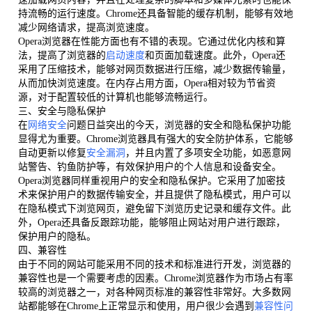
持流畅的运行速度。Chrome还具备智能的缓存机制，能够有效地
减少网络请求，提高浏览速度。
Opera浏览器在性能方面也有不错的表现。它通过优化内核和算
法，提高了浏览器的
启动速度
和页面加载速度。此外，Opera还
采用了压缩技术，能够对网页数据进行压缩，减少数据传输量，
从而加快浏览速度。在内存占用方面，Opera相对较为节省资
源，对于配置较低的计算机也能够流畅运行。
三、安全与隐私保护
在
网络安全
问题日益突出的今天，浏览器的安全和隐私保护功能
显得尤为重要。Chrome浏览器具有强大的安全防护体系，它能够
自动更新以修复
安全漏洞
，并且内置了多项安全功能，如恶意网
站警告、钓鱼防护等，有效保护用户的个人信息和设备安全。
Opera浏览器同样重视用户的安全和隐私保护。它采用了加密技
术来保护用户的数据传输安全，并且提供了隐私模式，用户可以
在隐私模式下浏览网页，避免留下浏览历史记录和缓存文件。此
外，Opera还具备反跟踪功能，能够阻止网站对用户进行跟踪，
保护用户的隐私。
四、兼容性
由于不同的网站可能采用不同的技术和标准进行开发，浏览器的
兼容性也是一个需要考虑的因素。Chrome浏览器作为市场占有率
较高的浏览器之一，对各种网页标准的兼容性非常好。大多数网
站都能够在Chrome上正常显示和使用，用户很少会遇到
兼容性问