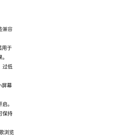
些
兼容
适用于
果。
；过低
小屏幕
开启。
可保持
歌浏览