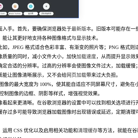
面入手。首先，要确保浏览器处于
最新版本
。旧版本可能存在一
，能让其更好地支持各种图像格式与显示技术。
，JPEG 格式适合色彩丰富、有渐变的照片等；PNG 格式则
像质量的同时，减小文件大小，加快
加载速度
，从而提升显示效
确定合适的分辨率。过高的分辨率会使图像文件过大，加载缓慢
既能让图像清晰展示，又不会给
网页加载
带来过大负担。
置图像的最大宽度为 100%，使其能自适应不同屏幕尺寸，避免在
S 控制图像的边框、阴影等样式，增强视觉效果。
像看起来更清晰。在谷歌浏览器的设置中可以找到相关选项进行
缓存过多可能导致浏览器加载图像时出现错误或延迟，定期清理
用 CSS 优化以及启用相关功能和
清理缓存
等方法，就能在谷