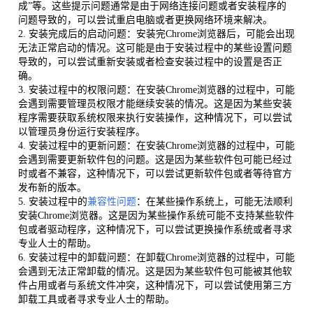
成”等。这些提示问题通常是由于网络连接问题或者安装程序的
问题导致的，可以尝试重启电脑或者更换网络环境来解决。
2. 安装完成后的启动问题：安装完Chrome浏览器后，可能会出现
无法正常启动的情况。这可能是由于安装过程中的某些设置问题
导致的，可以尝试重新安装或者检查安装过程中的设置是否正
确。
3. 安装过程中的权限问题：在安装Chrome浏览器的过程中，可能
会遇到需要管理员权限才能继续安装的情况。这是因为某些安装
程序需要获取系统权限来执行安装操作，这种情况下，可以尝试
以管理员身份运行安装程序。
4. 安装过程中的更新问题：在安装Chrome浏览器的过程中，可能
会遇到需要更新软件包的问题。这是因为某些软件包可能已经过
时或者不兼容，这种情况下，可以尝试更新软件包或者等待官方
发布新的版本。
5. 安装过程中的
兼容性问题
：在某些操作系统上，可能无法顺利
安装Chrome浏览器。这是因为某些操作系统可能不支持某些软件
包或者驱动程序，这种情况下，可以尝试更换操作系统或者寻求
专业人士的帮助。
6. 安装过程中的卸载问题：在卸载Chrome浏览器的过程中，可能
会遇到无法正常卸载的情况。这是因为某些软件包可能被其他软
件占用或者与系统文件冲突，这种情况下，可以尝试使用第三方
卸载工具或者寻求专业人士的帮助。