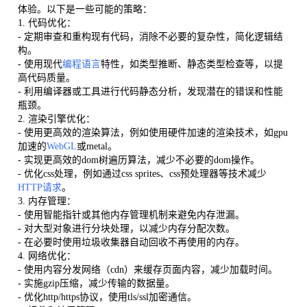
体验。以下是一些可能的策略：
1. 代码优化：
- 定期审查和重构现有代码，消除不必要的复杂性，简化逻辑结
构。
- 使用现代
编程语言
特性，如类型推断、静态类型检查等，以提
高代码质量。
- 利用编译器或工具进行代码静态分析，发现潜在的错误和性能
瓶颈。
2. 渲染引擎优化：
- 使用更高效的渲染算法，例如使用硬件加速的渲染技术，如gpu
加速的
WebGL
或metal。
- 实现更高效的dom树遍历算法，减少不必要的dom操作。
- 优化css处理，例如通过css sprites、css预处理器等技术减少
HTTP请求
。
3. 内存管理：
- 使用智能指针或其他内存管理机制来避免内存泄漏。
- 对大型对象进行分块处理，以减少内存分配次数。
- 在必要时使用垃圾收集器自动回收不再使用的内存。
4. 网络优化：
- 使用内容分发网络（cdn）来缓存页面内容，减少加载时间。
- 实施gzip压缩，减少传输的数据量。
- 优化http/https协议，使用tls/ssl加密通信。