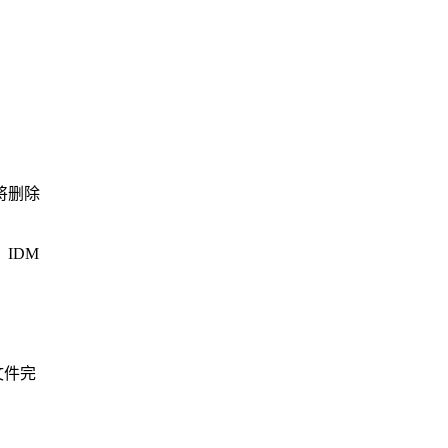
将删除
IDM
文件完