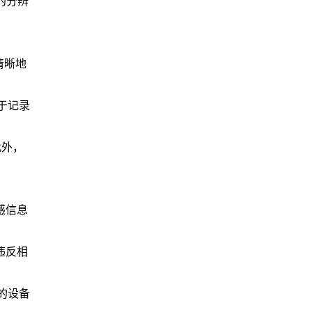
的分辨
清晰地
于记录
此外，
感信息
违反相
的设备