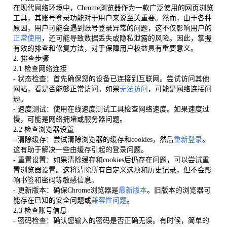
在现代网络环境中，Chrome浏览器作为一款广泛使用的网页浏览
工具，其账号登录功能对于用户来说至关重要。然而，由于各种
原因，用户可能会遇到账号登录异常的问题，这不仅影响用户的
正常使用
，还可能导致数据丢失或隐私泄露的风险。因此，掌握
有效的排查和修复方法，对于保障用户权益具有重要意义。
2. 排查步骤
2.1 检查网络连接
- 状态检查：首先确保您的设备已连接到互联网。尝试访问其他
网站，看是否能够正常访问。如果
无法访问
，可能是网络连接问
题。
- 速度测试：使用在线速度测试工具检查网络速度。如果速度过
慢，可能是网络拥堵或服务器问题。
2.2 检查浏览器设置
- 清除缓存：尝试清除浏览器的缓存和cookies，然后
重新登录
。
这有助于解决一些由缓存引起的登录问题。
- 重置设置：如果清除缓存和cookies后仍存在问题，可以尝试重
置浏览器设置。这将清除所有自定义选项和历史记录，但不会影
响书签和密码等敏感信息。
- 更新版本：确保Chrome浏览器是
最新版本
。旧版本的浏览器可
能存在已知的安全问题或
兼容性问题
。
2.3 检查账号信息
- 密码检查：确认您输入的密码是否正确无误。有时候，简单的