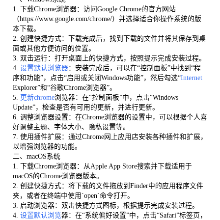
1. 下载Chrome浏览器：访问Google Chrome的官方网站
（https://www.google.com/chrome/）并选择适合你操作系统的版
本下载。
2. 创建快捷方式：下载完成后，找到下载的文件并将其保存到桌
面或其他方便访问的位置。
3. 双击运行：打开桌面上的快捷方式，按照提示完成安装过程。
4.
设置默认浏览器
：安装完成后，可以在“控制面板”中找到“程
序和功能”，点击“启用或关闭Windows功能”，然后勾选“
Internet
Explorer”和“谷歌Chrome浏览器”。
5.
更新chrome
浏览器：在“控制面板”中，点击“Windows
Update”，检查是否有可用的更新，并进行更新。
6. 调整浏览器设置：在Chrome浏览器的设置中，可以根据个人喜
好调整主题、字体大小、隐私设置等。
7. 使用插件扩展：通过Chrome网上应用店安装各种插件和扩展，
以增强浏览器的功能。
二、macOS系统
1. 下载Chrome浏览器：从Apple App Store搜索并下载适用于
macOS的Chrome浏览器版本。
2. 创建快捷方式：将下载的文件拖放到Finder中的应用程序文件
夹，或者在终端中使用`open`命令打开。
3. 启动浏览器：双击快捷方式图标，根据提示完成安装过程。
4.
设置默认浏览
器：在“系统偏好设置”中，点击“Safari”标签页，