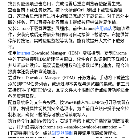
找到对应选项点击启用，完成设置后重启浏览器使配置生效。
查看当前下载任务状态。按下快捷键Ctrl+J调出下载管理器窗
口，这里会显示所有进行中的和已完成的下载记录。对于意外中
断的任务，可以直接在此界面点击继续按钮尝试恢复传输。
安装Chrono下载管理器扩展程序。前往Chrome
应用商店
添加该插
件，安装完成后无需额外操作即可自动接管下载请求。它提供暂
停续传按钮、实时速度监控等功能，能有效提升大文件下载效
率。
使用
Internet
Download Manager（IDM）增强控制。复制Chrome
中的下载链接到IDM新建任务窗口，软件会自动识别已下载部分
并从断点处续传。建议调整线程数和连接数以优化速度，配合油
猴脚本还能获取直链加速。
尝试Free Download Manager（FDM）开源方案。手动将下载链接
添加到FDM任务列表，或通过脚本实现与浏览器的集成。该工具
支持BT种子和FTP协议，且无文件大小限制的断点续传功能适合
各类资源获取。
配置系统临时文件夹权限。按Win+R输入%TEMP%打开系统暂存
目录，右键属性切换到安全选项卡，为当前用户账户授予完全控
制权限，确保下载缓存可被正常读取写入。
执行命令行强制续传指令。右键中断的下载文件选择复制链接地
址，打开终端执行chrome.exe --enable-download-resumption -- "
[下载链接]"命令，绕过
浏览器限制
直接调用底层续传模块。