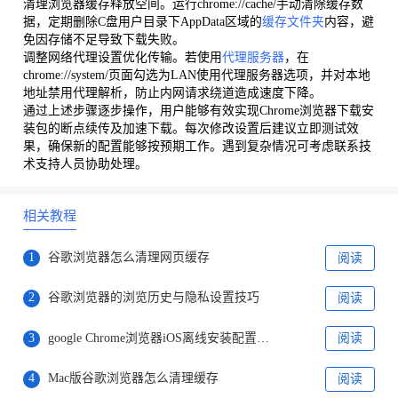
清理浏览器缓存释放空间。运行chrome://cache/手动清除缓存数
据，定期删除C盘用户目录下AppData区域的
缓存文件夹
内容，避
免因存储不足导致下载失败。
调整网络代理设置优化传输。若使用
代理服务器
，在
chrome://system/页面勾选为LAN使用代理服务器选项，并对本地
地址禁用代理解析，防止内网请求绕道造成速度下降。
通过上述步骤逐步操作，用户能够有效实现Chrome浏览器下载安
装包的断点续传及加速下载。每次修改设置后建议立即测试效
果，确保新的配置能够按预期工作。遇到复杂情况可考虑联系技
术支持人员协助处理。
相关教程
1
谷歌浏览器怎么清理网页缓存
阅读
2
谷歌浏览器的浏览历史与隐私设置技巧
阅读
3
google Chrome浏览器iOS离线安装配置指南
阅读
4
Mac版谷歌浏览器怎么清理缓存
阅读