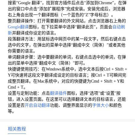
搜索“Google 翻译”，找到官方插件后点击“添加到Chrome”，在弹
出的窗口中点击“添加扩展程序”完成安装。安装完成后，浏览器
右上角会出现一个翻译图标（一个蓝色的“Z”字母标志）。
整页翻译操作：打开需要翻译的外文网站，点击浏览器右上角的
Google翻译
图标，在下拉菜单中选择“翻译此页”，页面会
自动刷
新
并翻译成你设定的语言。
段落翻译方法：用鼠标选中网页中的某一段文字，然后右键点击
选中的文字，在弹出的菜单中选择“翻成中文（简体）”或者其他
你需要的语言。
单词翻译步骤：选中要翻译的单词，右键点击选中的单词，在弹
出的菜单中选择“翻成中文（简体）”即可。
快捷键使用技巧：在Windows系统中，选中文本后按Ctrl + Shift +
Y可快速将这段文字翻译成设定的目标语言；按Ctrl + T可瞬间完
成整页翻译。在Mac系统中，对应的快捷键为Cmd + Shift + Y和
Cmd + T。
设置与定制功能：点击
翻译插件
图标，选择“选项”或“设置”按
钮，进入设置页面。在这里可以选择翻译文本的目标语言，还能
设置是否
开启自动翻译
功能、调整界面显示的
字体大小
和颜色
等。
相关教程