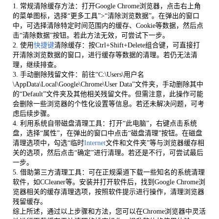
1. 常规清除缓存方法：打开Google Chrome浏览器，点击右上角
的菜单图标，选择“更多工具”>“清除浏览数据”。在弹出的窗口
中，可选择清除特定时间范围内的缓存、Cookie等数据，然后点
击“清除数据”按钮。若此方法无效，可尝试下一步。
2. 使用
快捷键
清除缓存：按Ctrl+Shift+Delete组合键，可直接打
开清除浏览数据的窗口，进行缓存等数据的清理。若仍无法清
理，继续排查。
3. 手动删除残留文件：前往“C:\Users\用户名
\AppData\Local\Google\Chrome\User Data”文件夹，手动删除其中
的“Default”文件夹及其他相关残留文件。但需注意，此操作可能
会删除一些浏览器的个性化设置等信息。若还未解决问题，可考
虑后续步骤。
4. 利用系统自带磁盘清理工具：打开“此电脑”，右键点击系统
盘，选择“属性”，在弹出的窗口中点击“磁盘清理”按钮。在磁盘
清理选项中，勾选“临时
Internet
文件和文件夹”等与浏览器缓存相
关的选项，然后点击“确定”进行清理。若还是不行，可尝试最后
一步。
5. 借助第三方清理工具：可在正规渠道下载一些知名的系统清理
软件，如CCleaner等。安装并打开软件后，找到Google Chrome浏
览器相关的缓存清理选项，按照软件提示进行操作，清理浏览器
残留缓存。
综上所述，通过以上步骤和方法，您可以在Chrome浏览器中灵活