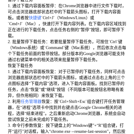
1. 通过下载内容面板暂停：在Chrome浏览器中进行文件下载时，
可点击浏览器底部状态栏中的下载箭头图标，打开下载内容面
板。或者按
快捷键
`Ctrl+J`（Windows/Linux）或
`Cmd+J`（Mac），快速打开下载内容列表。在下载内容区域找到
正在进行的下载任务，点击任务右侧的“暂停”按钮，即可暂停下
载。
2. 批量暂停下载任务：若要批量暂停下载任务，可按住`Ctrl`键
（Windows系统）或`Command`键（Mac系统），然后依次点击每
个下载任务前面的暂停按钮。部分版本的Google浏览器可能支持
通过右键菜单中的相关选项来批量暂停下载任务。
恢复下载任务
1. 通过下载内容面板恢复：对于已暂停的下载任务，同样可点击
浏览器底部状态栏中的下载箭头图标，或通过点击右上角的三个
点图标选择“下载内容”选项，进入下载内容面板。找到已暂停的
任务，点击“恢复”或“继续”按钮（不同版本可能按钮名称略有差
异，但作用相同）来恢复下载。
2. 利用
任务管理器
恢复：按`Ctrl+Shift+Esc`组合键打开任务管理
器，在“进程”选项卡中找到并右键点击Google Chrome相关的进
程，选择“结束进程”。之后重新启动Chrome浏览器，系统会自动
尝试恢复之前未完成的下载任务。
3. 命令行参数恢复：按下键盘上的“Windows键”+“R”组合键，打
开“运行”对话框，输入“chrome.exe --resume-last-session”，然后按