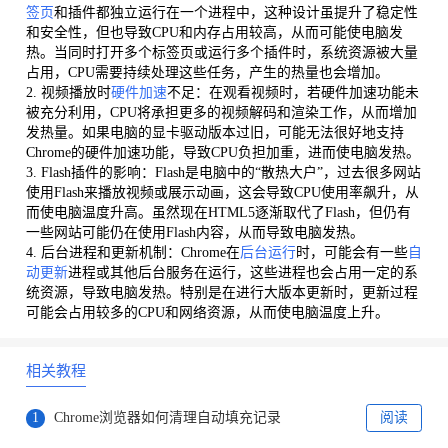
签页
和插件都独立运行在一个进程中，这种设计虽提升了稳定性
和安全性，但也导致CPU和内存占用较高，从而可能使电脑发
热。当同时打开多个标签页或运行多个插件时，系统资源被大量
占用，CPU需要持续处理这些任务，产生的热量也会增加。
2. 视频播放时
硬件加速
不足：在观看视频时，若硬件加速功能未
被充分利用，CPU将承担更多的视频解码和渲染工作，从而增加
发热量。如果电脑的显卡驱动版本过旧，可能无法很好地支持
Chrome的硬件加速功能，导致CPU负担加重，进而使电脑发热。
3. Flash插件的影响：Flash是电脑中的“散热大户”，过去很多网站
使用Flash来播放视频或展示动画，这会导致CPU使用率飙升，从
而使电脑温度升高。虽然现在HTML5逐渐取代了Flash，但仍有
一些网站可能仍在使用Flash内容，从而导致电脑发热。
4. 后台进程和更新机制：Chrome在
后台运行
时，可能会有一些
自
动更新
进程或其他后台服务在运行，这些进程也会占用一定的系
统资源，导致电脑发热。特别是在进行大版本更新时，更新过程
可能会占用较多的CPU和网络资源，从而使电脑温度上升。
相关教程
1
Chrome浏览器如何清理自动填充记录
阅读