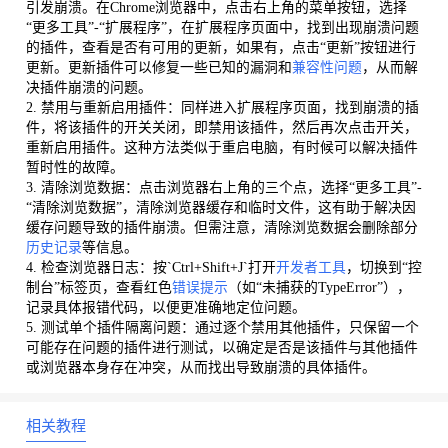
引发崩溃。在Chrome浏览器中，点击右上角的菜单按钮，选择
“更多工具”-“扩展程序”，在扩展程序页面中，找到出现崩溃问题
的插件，查看是否有可用的更新，如果有，点击“更新”按钮进行
更新。更新插件可以修复一些已知的漏洞和
兼容性问题
，从而解
决插件崩溃的问题。
2. 禁用与重新启用插件：同样进入扩展程序页面，找到崩溃的插
件，将该插件的开关关闭，即禁用该插件，然后再次点击开关，
重新启用插件。这种方法类似于重启电脑，有时候可以解决插件
暂时性的故障。
3. 清除浏览数据：点击浏览器右上角的三个点，选择“更多工具”-
“清除浏览数据”，清除浏览器缓存和临时文件，这有助于解决因
缓存问题导致的插件崩溃。但需注意，清除浏览数据会删除部分
历史记录
等信息。
4. 检查浏览器日志：按`Ctrl+Shift+J`打开
开发者工具
，切换到“控
制台”标签页，查看红色
错误提示
（如“未捕获的TypeError”），
记录具体报错代码，以便更准确地定位问题。
5. 测试单个插件隔离问题：通过逐个禁用其他插件，只保留一个
可能存在问题的插件进行测试，以确定是否是该插件与其他插件
或浏览器本身存在冲突，从而找出导致崩溃的具体插件。
相关教程