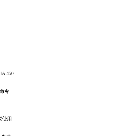
 450
运行命令
议使用