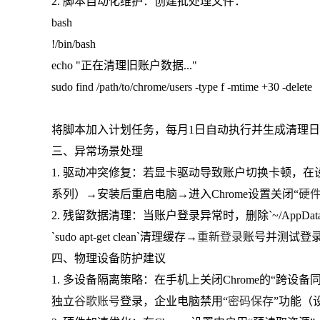
2. 脚本自动化维护：创建批处理文件：
bash
!/bin/bash
echo "正在清理旧账户数据..."
sudo find /path/to/chrome/users -type f -mtime +30 -delete
将脚本加入计划任务，每月1日自动执行并生成清理
三、异常场景处理
1. 驱动冲突修复：若显卡驱动导致账户切换卡顿，在设
系列）→安装后重启电脑→进入Chrome设置关闭“
硬
2. 残留数据清理：当账户登录异常时，删除`~/AppData/Local/G
`sudo apt-get clean`清理缓存→
重新登录
账号并测试登
四、物理设备防护建议
1. 多设备隔离策略：在手机上关闭Chrome的“跨
独立
谷歌账号
登录，企业电脑禁用“
密码保存
”功能（