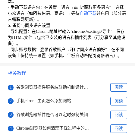
器。
- 手动下载语言包：在设置→语言→点击“获取更多语言”→选择
小众语言（如阿拉伯语、泰语）→等待
自动下载
并启用（部分语
言需联网更新）。
5. 备份与同步语言设置
- 导出配置：在Chrome地址栏输入`chrome://settings/导出`→保存
为HTML文件→包含已安装的语言和插件列表（可分享至其他设
备）。
- 同步账号数据：登录谷歌账户→开启“同步语言偏好”→在不同
设备上保持统一设置（如手机、平板自动匹配浏览器语言）。
相关教程
1
谷歌浏览器插件服务端联动机制设计案例
阅读
2
手机chrome主页怎么添加网站
阅读
3
谷歌浏览器插件是否可以定时强制关闭
阅读
4
Chrome浏览器如何清理下载过程中的临时文件
阅读