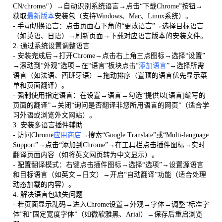
CN/chrome/`）→自动识别系统语言→点击“下载Chrome”按钮→
获取
最新版本
安装包（支持Windows、Mac、Linux系统）。
- 手动切换语言：点击页面右下角的“更改语言”→选择目标语言
（如英语、日语）→刷新页面→下载对应语言版本的安装文件。
2. 通过系统设置调整语言
- 安装完成后→打开Chrome→点击右上角三点图标→选择“设置”
→滚动到“外观”选项→在“语言”板块点击“
添加语言
”→选择所需
语言（如法语、西班牙语）→拖动排序（置顶的语言优先显示菜
单和页面翻译）。
- 强制使用指定语言：在设置→语言→勾选“提供以[语言]编写的
页面的翻译”→关闭“询问是否翻译非您所用语言的网页”（适合学
习外语或浏览外文网站）。
3. 安装多语言插件辅助
- 访问Chrome
应用商店
→搜索“Google Translate”或“Multi-language
Support”→点击“添加到Chrome”→在工具栏点击插件图标→实时
翻译页面内容（如将英文网页转为中文显示）。
- 配置翻译模式：右键点击插件图标→选择“选项”→设置源语言
和目标语言（如英文→日文）→开启“自动翻译”功能（适合处理
动态加载的内容）。
4. 解决语言包缺失问题
- 若页面显示乱码→进入Chrome设置→外观→字体→调整“标准字
体”和“固定宽度字体”（如微软雅黑、Arial）→保存后重启浏览