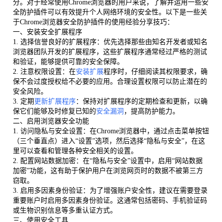
分。对于经常使用Chrome浏览器的用户来说，了解并运用一些安
全防护插件可以有效提升个人网络环境的安全性。以下是一些关
于Chrome浏览器安全防护插件的使用经验分享技巧：
一、安装安全扩展程序
1. 选择信誉良好的扩展程序：优先选择那些由知名开发者或知名
浏览器团队开发的扩展程序，这些扩展程序通常经过严格的测试
和验证，能够提供可靠的安全保障。
2. 注意权限设置：在
安装扩展
程序时，仔细阅读其权限要求，确
保不会过度授权给不必要的应用。合理设置权限可以防止潜在的
安全风险。
3. 定期
更新扩展程序
：保持对扩展程序的定期检查和更新，以确
保它们能够及时修复已知的
安全漏洞
，提高防护能力。
二、启用浏览器安全功能
1. 访问隐私与安全设置：在Chrome浏览器中，通过点击菜单按钮
（三个垂直点）进入“设置”选项，然后选择“隐私与安全”，在这
里可以查看和管理各种安全相关的设置。
2. 配置网站数据加密：在“隐私与安全”设置中，启用“网站数据
加密”功能，这有助于保护用户在浏览网页时的数据不被第三方
窃取。
3. 启用多因素身份验证：为了增强账户安全性，建议在需要登录
重要账户时启用多因素身份验证。这通常包括密码、手机验证码
或生物识别信息等多重认证方式。
三、使用安全工具