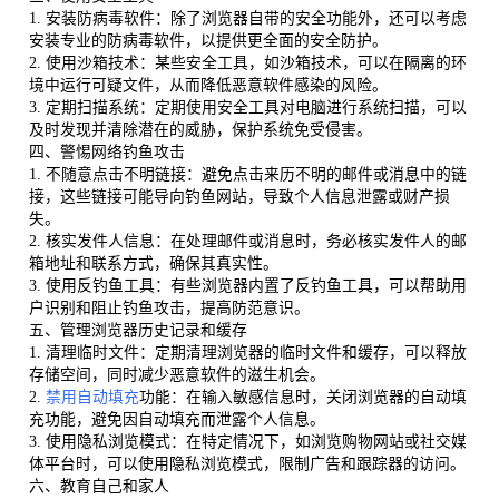
1. 安装防病毒软件：除了浏览器自带的安全功能外，还可以考虑
安装专业的防病毒软件，以提供更全面的安全防护。
2. 使用沙箱技术：某些安全工具，如沙箱技术，可以在隔离的环
境中运行可疑文件，从而降低恶意软件感染的风险。
3. 定期扫描系统：定期使用安全工具对电脑进行系统扫描，可以
及时发现并清除潜在的威胁，保护系统免受侵害。
四、警惕网络钓鱼攻击
1. 不随意点击不明链接：避免点击来历不明的邮件或消息中的链
接，这些链接可能导向钓鱼网站，导致个人信息泄露或财产损
失。
2. 核实发件人信息：在处理邮件或消息时，务必核实发件人的邮
箱地址和联系方式，确保其真实性。
3. 使用反钓鱼工具：有些浏览器内置了反钓鱼工具，可以帮助用
户识别和阻止钓鱼攻击，提高防范意识。
五、管理浏览器历史记录和缓存
1. 清理临时文件：定期清理浏览器的临时文件和缓存，可以释放
存储空间，同时减少恶意软件的滋生机会。
2.
禁用自动填充
功能：在输入敏感信息时，关闭浏览器的自动填
充功能，避免因自动填充而泄露个人信息。
3. 使用隐私浏览模式：在特定情况下，如浏览购物网站或社交媒
体平台时，可以使用隐私浏览模式，限制广告和跟踪器的访问。
六、教育自己和家人