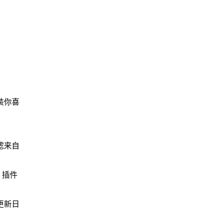
装你喜
滤来自
，插件
更新日