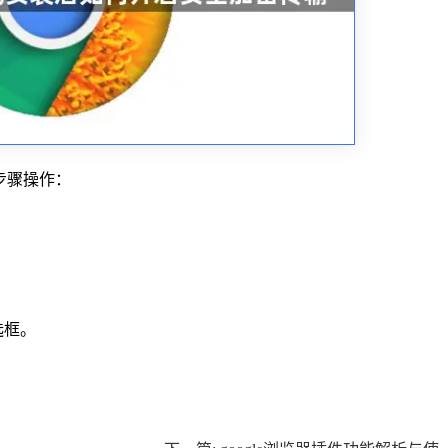
步骤操作：
。
选框。