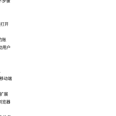
下步骤
用于打开
的账
助用户
、
移动端
方扩展
浏览器