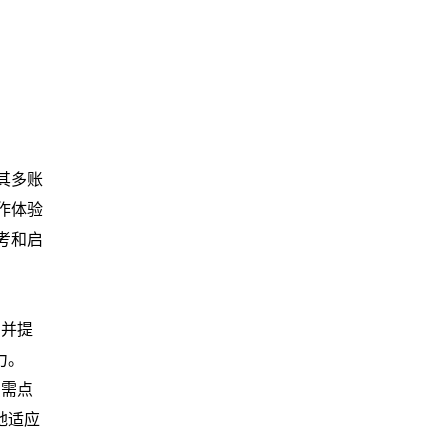
其多账
作体验
考和启
，并提
力。
只需点
地适应