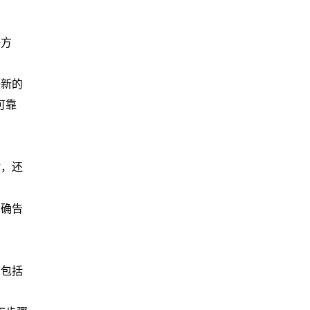
等方
。
最新的
可靠
时，还
明确告
，包括