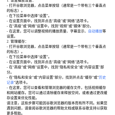
1. 设置播放设置：
- 打开谷歌浏览器，点击菜单按钮（通常是一个带有三个垂直点
的标志）。
- 在下拉菜单中选择“设置”。
- 在设置页面中，找到并点击“高级”或“网络”选项卡。
- 在“高级”或“网络”设置中，找到“视频”或“媒体”部分。
- 在这里，您可以调整视频的播放质量、字幕显示、
自动播放
等
设置。
2. 管理缓存：
- 打开谷歌浏览器，点击菜单按钮（通常是一个带有三个垂直点
的标志）。
- 在下拉菜单中选择“设置”。
- 在设置页面中，找到并点击“高级”或“网络”选项卡。
- 在“高级”或“网络”设置中，找到“隐私和安全”或“内容设置”部
分。
- 在“隐私和安全”或“内容设置”部分，找到并点击“缓存”或“
历史
记录
”选项卡。
- 在这里，您可以查看和管理浏览器的缓存文件，包括视频缓存
和网站缓存。您可以通过清除缓存来释放空间，或者通过更改缓
存设置来优化性能。
请注意，这些步骤可能因谷歌浏览器的版本而有所不同。如果您
遇到问题，请查阅谷歌浏览器的帮助文档或联系谷歌支持以获取
更多帮助。