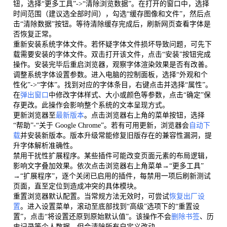
钮，选择“更多工具”->“清除浏览数据”。在打开的窗口中，选择
时间范围（建议选全部时间），勾选“缓存图像和文件”，然后点
击“清除数据”按钮。等待清除缓存完成后，刷新网页查看字体是
否恢复正常。
重新安装系统字体文件。若怀疑字体文件损坏导致问题，可先下
载需要安装的字体文件。双击打开该文件，点击“安装”按钮完成
操作。安装完毕后重启浏览器，观察字体渲染效果是否有改善。
调整系统字体设置参数。进入电脑的控制面板，选择“外观和个
性化”->“字体”。找到对应的字体条目，右键点击并选择“属性”。
在
弹出窗口
中修改字体样式、大小或颜色等参数，点击“确定”保
存更改。此操作会影响整个系统的文本呈现方式。
更新浏览器至
最新版本
。点击浏览器右上角的菜单按钮，选择
“帮助”-“关于 Google Chrome”。若有可用更新，浏览器会
自动下
载
并安装新版本。版本升级常能修复旧版存在的兼容性漏洞，提
升字体解析准确性。
禁用干扰性扩展程序。某些插件可能改变页面元素的布局逻辑，
影响文字叠加效果。依次点击浏览器右上角菜单→“更多工具”
→“扩展程序”，逐个关闭已启用的插件，每禁用一项后刷新测试
页面，直至定位到造成冲突的具体模块。
重置浏览器默认配置。当常规方法无效时，可尝试
恢复出厂设
置
。进入设置菜单，滚动至底部找到“高级”选项下的“重置设
置”，点击“将设置还原到原始默认值”。该操作不会
删除书签
、历
史记录等个人数据，但会清除所有自定义改动。