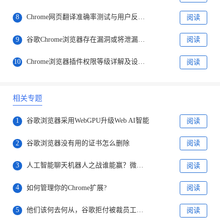
8
Chrome网页翻译准确率测试与用户反馈汇总
阅读
9
谷歌Chrome浏览器存在漏洞或将泄漏访问信息
阅读
10
Chrome浏览器插件权限等级详解及设置建议
阅读
相关专题
1
谷歌浏览器采用WebGPU升级Web AI智能
阅读
2
谷歌浏览器没有用的证书怎么删除
阅读
3
人工智能聊天机器人之战谁能赢？微软谷歌对决才刚刚开始
阅读
4
如何管理你的Chrome扩展?
阅读
5
他们该何去何从，谷歌拒付被裁员工剩余病产假工资
阅读