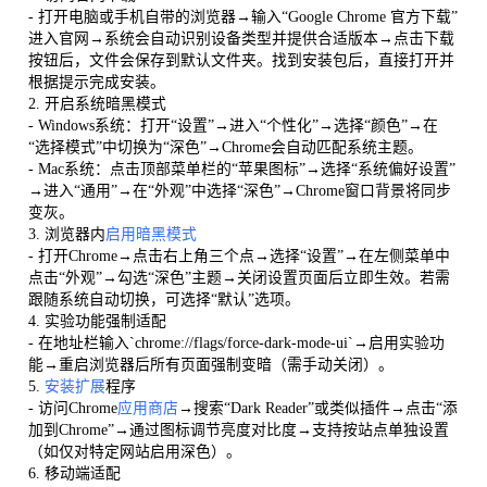
- 打开电脑或手机自带的浏览器→输入“Google Chrome 官方下载”
进入官网→系统会自动识别设备类型并提供合适版本→点击下载
按钮后，文件会保存到默认文件夹。找到安装包后，直接打开并
根据提示完成安装。
2. 开启系统暗黑模式
- Windows系统：打开“设置”→进入“个性化”→选择“颜色”→在
“选择模式”中切换为“深色”→Chrome会自动匹配系统主题。
- Mac系统：点击顶部菜单栏的“苹果图标”→选择“系统偏好设置”
→进入“通用”→在“外观”中选择“深色”→Chrome窗口背景将同步
变灰。
3. 浏览器内
启用暗黑模式
- 打开Chrome→点击右上角三个点→选择“设置”→在左侧菜单中
点击“外观”→勾选“深色”主题→关闭设置页面后立即生效。若需
跟随系统自动切换，可选择“默认”选项。
4. 实验功能强制适配
- 在地址栏输入`chrome://flags/force-dark-mode-ui`→启用实验功
能→重启浏览器后所有页面强制变暗（需手动关闭）。
5.
安装扩展
程序
- 访问Chrome
应用商店
→搜索“Dark Reader”或类似插件→点击“添
加到Chrome”→通过图标调节亮度对比度→支持按站点单独设置
（如仅对特定网站启用深色）。
6. 移动端适配