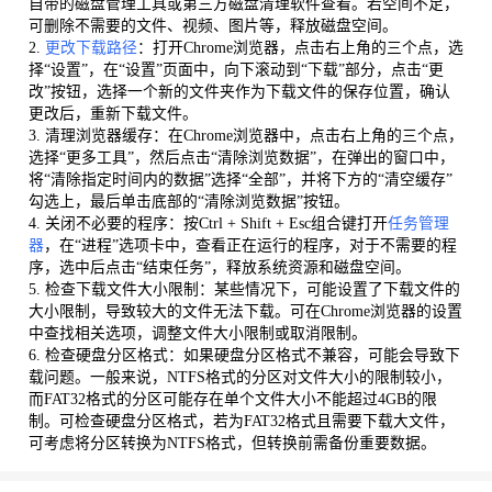
自带的磁盘管理工具或第三方磁盘清理软件查看。若空间不足，
可删除不需要的文件、视频、图片等，释放磁盘空间。
2.
更改下载路径
：打开Chrome浏览器，点击右上角的三个点，选
择“设置”，在“设置”页面中，向下滚动到“下载”部分，点击“更
改”按钮，选择一个新的文件夹作为下载文件的保存位置，确认
更改后，重新下载文件。
3. 清理浏览器缓存：在Chrome浏览器中，点击右上角的三个点，
选择“更多工具”，然后点击“清除浏览数据”，在弹出的窗口中，
将“清除指定时间内的数据”选择“全部”，并将下方的“清空缓存”
勾选上，最后单击底部的“清除浏览数据”按钮。
4. 关闭不必要的程序：按Ctrl + Shift + Esc组合键打开
任务管理
器
，在“进程”选项卡中，查看正在运行的程序，对于不需要的程
序，选中后点击“结束任务”，释放系统资源和磁盘空间。
5. 检查下载文件大小限制：某些情况下，可能设置了下载文件的
大小限制，导致较大的文件无法下载。可在Chrome浏览器的设置
中查找相关选项，调整文件大小限制或取消限制。
6. 检查硬盘分区格式：如果硬盘分区格式不兼容，可能会导致下
载问题。一般来说，NTFS格式的分区对文件大小的限制较小，
而FAT32格式的分区可能存在单个文件大小不能超过4GB的限
制。可检查硬盘分区格式，若为FAT32格式且需要下载大文件，
可考虑将分区转换为NTFS格式，但转换前需备份重要数据。