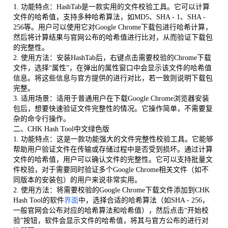
1. 功能特点：HashTab是一款实用的文件校验工具。它可以计算
文件的哈希值，支持多种哈希算法，如MD5、SHA - 1、SHA -
256等。用户可以使用它对Google Chrome下载包进行哈希计算，
然后将计算结果与官网公布的哈希值进行比对，从而验证下载包
的完整性。
2. 使用方法：安装HashTab后，右键点击需要校验的Chrome下载
文件，选择“属性”，在弹出的属性窗口中会显示该文件的哈希值
信息。将这些信息与官方提供的进行对比，若一致则说明下载包
完整。
3. 适用场景：适用于普通用户在下载Google Chrome浏览器安装
包后，想要快速验证文件完整性的情况。它操作简单，不需要复
杂的命令行操作。
二、CHK Hash Tool中文绿色版
1. 功能特点：这是一款功能强大的文件完整性校验工具。它能够
帮助用户验证文件在传输或存储过程中是否受到损坏。通过计算
文件的哈希值，用户可以确认文件的完整性。它可以支持批量文
件校验，对于需要同时验证多个Google Chrome相关文件（如不
同版本的安装包）的用户来说非常实用。
2. 使用方法：将需要校验的Google Chrome下载文件添加到CHK
Hash Tool的软件
界面
中，选择合适的哈希算法（如SHA - 256，
一般官网会公布对应的哈希算法和哈希值），然后点击“开始校
验”按钮，软件会显示文件的哈希值，将其与官方公布的进行对