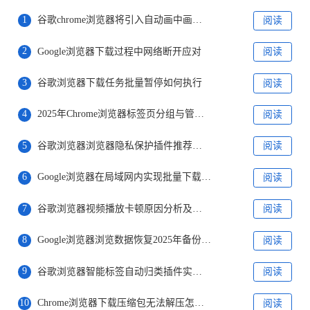
1
谷歌chrome浏览器将引入自动画中画功能
阅读
2
Google浏览器下载过程中网络断开应对
阅读
3
谷歌浏览器下载任务批量暂停如何执行
阅读
4
2025年Chrome浏览器标签页分组与管理技巧
阅读
5
谷歌浏览器浏览器隐私保护插件推荐及实测
阅读
6
Google浏览器在局域网内实现批量下载安装
阅读
7
谷歌浏览器视频播放卡顿原因分析及解决操作实战
阅读
8
Google浏览器浏览数据恢复2025年备份工具推荐
阅读
9
谷歌浏览器智能标签自动归类插件实测报告
阅读
10
Chrome浏览器下载压缩包无法解压怎么办
阅读