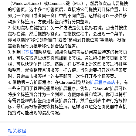
（Windows/Linux）或Command键（Mac），然后依次点击要拖拽
的标签页。选中多个标签页后，直接将它们拖拽到目标位置，比
如另一个窗口或者同一窗口中的不同位置。这样就可以一次性移
动多个标签页，方便对标签页进行分类整理。
2. 使用鼠标右键拖拽：另一种方法是使用鼠标右键。点击并按住
鼠标右键，然后拖拽标签页。在拖拽过程中，会出现一个菜单，
你可以选择“移动到新窗口”或者“移动到其他位置”等选项，根据
需要将标签页批量移动到合适的位置。
3. 利用
书签栏
辅助整理：如果你经常需要访问某些特定的标签页
组，可以先将这些标签页添加到书签栏。通过拖拽标签页到书签
栏，可以快速创建书签。然后，在书签栏上对这些书签进行排序
和整理，就像整理普通书签一样方便。当你需要打开这些标签页
时，只需点击书签栏上的书签即可一次性打开多个标签页。
4. 借助第三方扩展程序：在Chrome浏览器的
扩展程序商店
中，有
一些专门用于管理标签页的扩展程序。例如，“OneTab”扩展可以
将多个标签页合并为一个列表，方便你查看和管理。你可以将所
有需要整理的标签页通过该扩展合并，然后在列表中进行拖拽排
序，最后再根据需要恢复标签页。这样可以避免在浏览器中直接
拖拽时可能出现的混乱情况。
相关教程