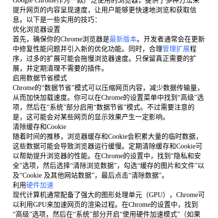
Google Chrome作为一款广泛使用的浏览器，提供了多种方法来
提升网页的内容呈现速度，让用户能够更快速地浏览和获取信
息。以下是一些实用的技巧：
优化浏览器设置
首先，确保你的Chrome浏览器是
最新版本
。开发者通常会在更新
中修复性能问题并引入新的优化功能。同时，合理
管理扩展
程
序，过多的扩展可能会拖慢浏览器速度。只保留真正需要的扩
展，并定期清理不需要的插件。
启用数据节省模式
Chrome的“数据节省”模式可以压缩网页内容，减少数据传输量，
从而加快加载速度。你可以在Chrome的设置菜单中找到“高级”选
项，然后在“系统”部分启用“数据节省”模式。不过需要注意的
是，这可能会对某些网页的显示效果产生一定影响。
清除缓存和Cookie
随着时间的推移，浏览器缓存和Cookie会积累大量的临时数据，
这些数据可能会导致浏览器运行缓慢。定期清除缓存和Cookie可
以帮助提升浏览器的性能。在Chrome的设置中，找到“隐私和安
全”选项，然后选择“清除浏览数据”，勾选“缓存的图片和文件”以
及“Cookie 及其他网站数据”，最后点击“清除数据”。
利用
硬件加速
现代计算机通常配备了强大的图形处理单元（GPU），Chrome可
以利用GPU来加速网页的渲染过程。在Chrome的设置中，找到
“高级”选项，然后在“系统”部分开启“使用硬件加速模式”（如果